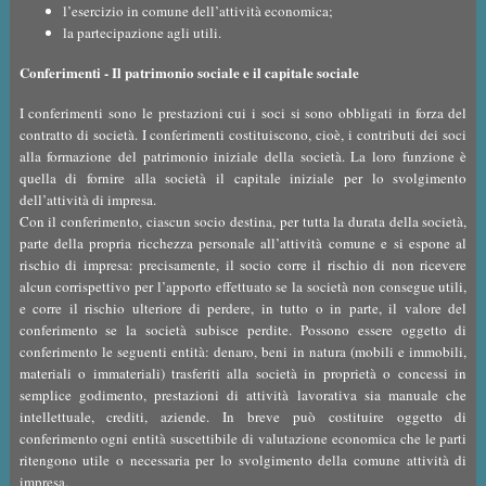
l’esercizio in comune dell’attività economica;
la partecipazione agli utili.
Conferimenti - Il patrimonio sociale e il capitale sociale
I conferimenti sono le prestazioni cui i soci si sono obbligati in forza del
contratto di società. I conferimenti costituiscono, cioè, i contributi dei soci
alla formazione del patrimonio iniziale della società. La loro funzione è
quella di fornire alla società il capitale iniziale per lo svolgimento
dell’attività di impresa.
Con il conferimento, ciascun socio destina, per tutta la durata della società,
parte della propria ricchezza personale all’attività comune e si espone al
rischio di impresa: precisamente, il socio corre il rischio di non ricevere
alcun corrispettivo per l’apporto effettuato se la società non consegue utili,
e corre il rischio ulteriore di perdere, in tutto o in parte, il valore del
conferimento se la società subisce perdite. Possono essere oggetto di
conferimento le seguenti entità: denaro, beni in natura (mobili e immobili,
materiali o immateriali) trasferiti alla società in proprietà o concessi in
semplice godimento, prestazioni di attività lavorativa sia manuale che
intellettuale, crediti, aziende. In breve può costituire oggetto di
conferimento ogni entità suscettibile di valutazione economica che le parti
ritengono utile o necessaria per lo svolgimento della comune attività di
impresa.