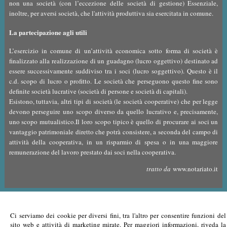
non una società (con l’eccezione delle società di gestione) Essenziale,
inoltre, per aversi società, che l'attività produttiva sia esercitata in comune.
La partecipazione agli utili
L’esercizio in comune di un’attività economica sotto forma di società è
finalizzato alla realizzazione di un guadagno (lucro oggettivo) destinato ad
essere successivamente suddiviso tra i soci (lucro soggettivo). Questo è il
c.d. scopo di lucro o profitto. Le società che perseguono questo fine sono
definite società lucrative (società di persone e società di capitali).
Esistono, tuttavia, altri tipi di società (le società cooperative) che per legge
devono perseguire uno scopo diverso da quello lucrativo e, precisamente,
uno scopo mutualistico.Il loro scopo tipico è quello di procurare ai soci un
vantaggio patrimoniale diretto che potrà consistere, a seconda del campo di
attività della cooperativa, in un risparmio di spesa o in una maggiore
remunerazione del lavoro prestato dai soci nella cooperativa.
tratto da
www.notariato.it
Notaio Martini Adriano
Ci serviamo dei cookie per diversi fini, tra l'altro per consentire funzioni del
sito web e attività di marketing mirate. Per maggiori informazioni, riveda la
SEDE PRINCIPALE:
SEDE DI RECAPITO: