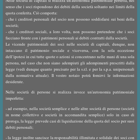
Nelle società di capitali si realizza un'autonomia patrimoniale perfetta, nel
senso che i soci rispondono dei debiti della società soltanto nei limiti della
quota conferita. Ciò comporta:
- che i creditori personali del socio non possono soddisfarsi sui beni della
società;
- che i creditori sociali, a loro volta, non possono pretendere che i soci
facciano fronte con i patrimoni personali ai debiti contratti dalla società.
Le vicende patrimoniali dei soci nelle società di capitali, dunque, non
intaccano il patrimonio sociale e viceversa, con la sola eccezione
dell’ipotesi in cui tutte quote o azioni si concentrano nelle mani di una sola
persona, nel caso che non siano adempiuti gli adempimenti prescritti dalla
legge (vedi dunque quanto precisato per la s.r.l. e per la s.p.a. unipersonali
dalla normativa attuale). Il vostro notaio potrà fornirvi le informazioni
desiderate.
Nelle società di persone si realizza invece un'autonomia patrimoniale
imperfetta:
- ad esempio, nella società semplice e nelle altre società di persone (società
in nome collettivo e società in accomandita semplice) solo in caso di
proroga, la legge prevede casi di liquidazione della quota del socio per suoi
debiti personali;
- la legge inoltre sancisce la responsabilità illimitata e solidale dei soci con