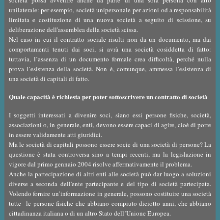
società possa avvenire anche da parte di una sola persona con atto
unilaterale: per esempio, società unipersonale per azioni od a responsabilità
limitata e costituzione di una nuova società a seguito di scissione, su
deliberazione dell'assemblea della società scissa.
Nel caso in cui il contratto sociale risulti non da un documento, ma dai
comportamenti tenuti dai soci, si avrà una società cosiddetta di fatto:
tuttavia, l’assenza di un documento formale crea difficoltà, perché nulla
prova l’esistenza della società. Non è, comunque, ammessa l’esistenza di
una società di capitali di fatto.
Quale capacità è richiesta per poter sottoscrivere un contratto di società
I soggetti interessati a divenire soci, siano essi persone fisiche, società,
associazioni o, in generale, enti, devono essere capaci di agire, cioè di porre
in essere validamente atti giuridici.
Ma le società di capitali possono essere socie di una società di persone? La
questione è stata controversa sino a tempi recenti, ma la legislazione in
vigore dal primo gennaio 2004 risolve affermativamente il problema.
Anche la partecipazione di altri enti alle società può dar luogo a soluzioni
diverse a seconda dell'ente partecipante e del tipo di società partecipata.
Volendo fornire un’informazione in generale, possono costituire una società
tutte le persone fisiche che abbiano compiuto diciotto anni, che abbiano
cittadinanza italiana o di un altro Stato dell’Unione Europea.